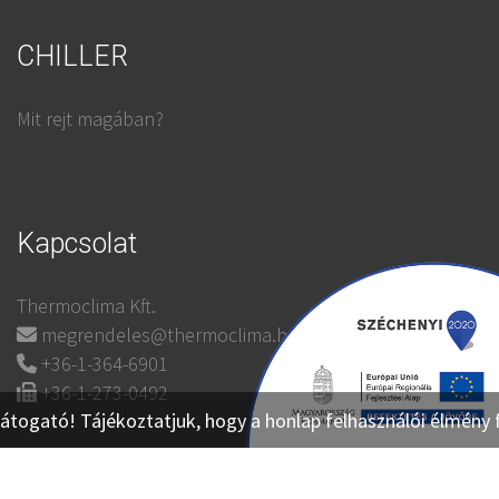
CHILLER
Mit rejt magában?
Kapcsolat
Thermoclima Kft.
megrendeles@thermoclima.hu
+36-1-364-6901
+36-1-273-0492
átogató! Tájékoztatjuk, hogy a honlap felhasználói élmény 